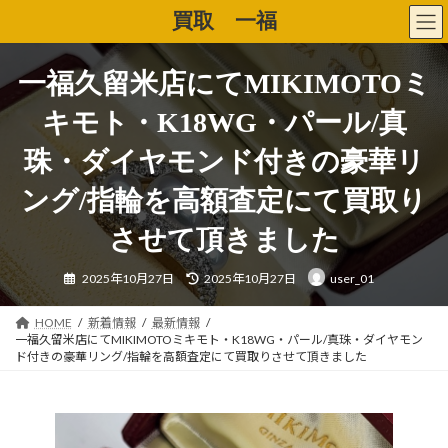
コ
ナ
買取 一福
ン
ビ
テ
ゲ
ン
ー
一福久留米店にてMIKIMOTOミ
ツ
シ
へ
ョ
キモト・K18WG・パール/真
ス
ン
キ
に
珠・ダイヤモンド付きの豪華リ
ッ
移
プ
動
ング/指輪を高額査定にて買取り
させて頂きました
最
2025年10月27日
2025年10月27日
user_01
終
更
新
日
HOME
新着情報
最新情報
時
一福久留米店にてMIKIMOTOミキモト・K18WG・パール/真珠・ダイヤモン
:
ド付きの豪華リング/指輪を高額査定にて買取りさせて頂きました