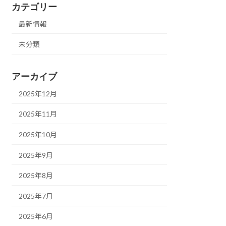
カテゴリー
最新情報
未分類
アーカイブ
2025年12月
2025年11月
2025年10月
2025年9月
2025年8月
2025年7月
2025年6月