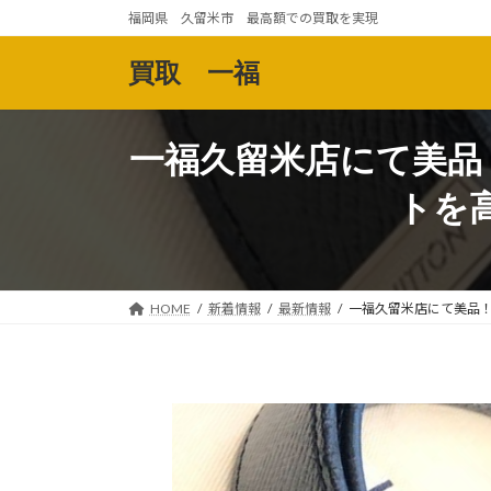
コ
ナ
福岡県 久留米市 最高額での買取を実現
ン
ビ
テ
ゲ
買取 一福
ン
ー
ツ
シ
へ
ョ
一福久留米店にて美品！
ス
ン
キ
に
トを
ッ
移
プ
動
HOME
新着情報
最新情報
一福久留米店にて美品！L