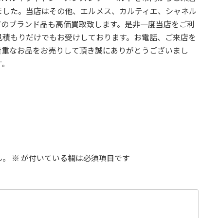
ました。当店はその他、エルメス、カルティエ、シャネル
どのブランド品も高価買取致します。是非一度当店をご利
見積もりだけでもお受けしております。お電話、ご来店を
貴重なお品をお売りして頂き誠にありがとうございまし
す。
ん。
※
が付いている欄は必須項目です