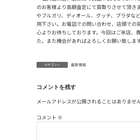
のお客様より高額査定にて買取りさせて頂き
やブルガリ、ディオール、グッチ、プラダな
用下さい。お電話での問い合わせ、店頭での
心よりお待ちしております。今回はご来店、
た。また機会があればよろしくお願い致しま
最新情報
カテゴリー
コメントを残す
メールアドレスが公開されることはありませ
コメント
※