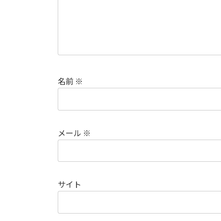
名前
※
メール
※
サイト