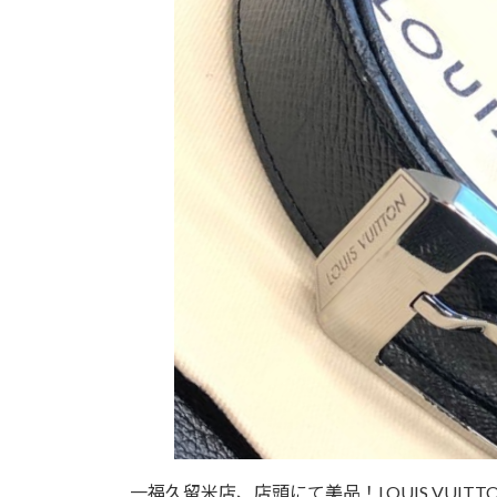
一福久留米店、店頭にて美品！LOUIS VUI