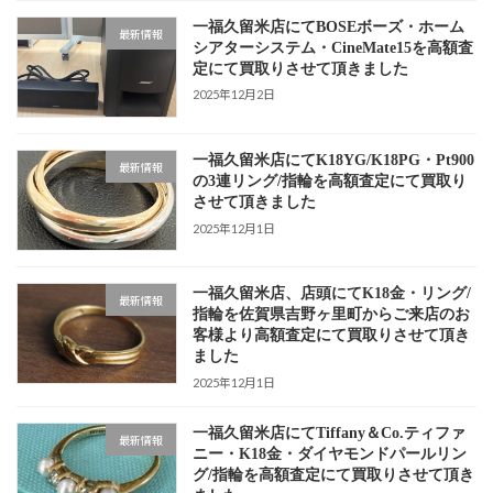
一福久留米店にてBOSEボーズ・ホーム
最新情報
シアターシステム・CineMate15を高額査
定にて買取りさせて頂きました
2025年12月2日
一福久留米店にてK18YG/K18PG・Pt900
最新情報
の3連リング/指輪を高額査定にて買取り
させて頂きました
2025年12月1日
一福久留米店、店頭にてK18金・リング/
最新情報
指輪を佐賀県吉野ヶ里町からご来店のお
客様より高額査定にて買取りさせて頂き
ました
2025年12月1日
一福久留米店にてTiffany＆Co.ティファ
最新情報
ニー・K18金・ダイヤモンドパールリン
グ/指輪を高額査定にて買取りさせて頂き