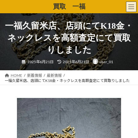
コ
ナ
買取 一福
ン
ビ
テ
ゲ
ン
ー
一福久留米店、店頭にてK18金・
ツ
シ
へ
ョ
ネックレスを高額査定にて買取
ス
ン
キ
に
りしました
ッ
移
プ
動
最
2025年6月21日
2025年6月21日
user_01
終
更
新
日
HOME
新着情報
最新情報
時
一福久留米店、店頭にてK18金・ネックレスを高額査定にて買取りしました
: