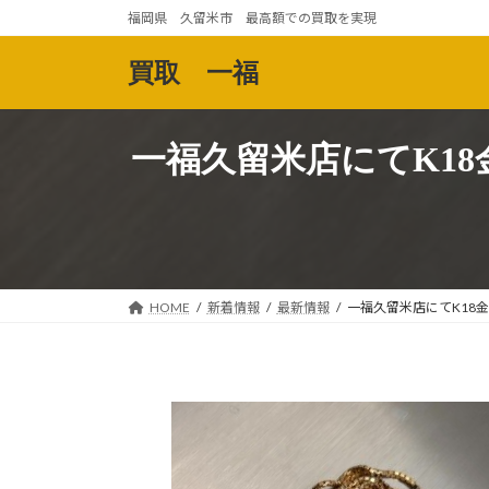
コ
ナ
福岡県 久留米市 最高額での買取を実現
ン
ビ
テ
ゲ
買取 一福
ン
ー
ツ
シ
へ
ョ
一福久留米店にてK1
ス
ン
キ
に
ッ
移
プ
動
HOME
新着情報
最新情報
一福久留米店にてK18