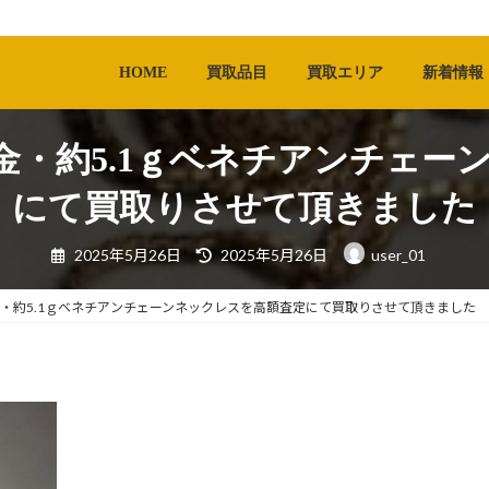
HOME
買取品目
買取エリア
新着情報
8金・約5.1ｇベネチアンチェー
にて買取りさせて頂きました
最
2025年5月26日
2025年5月26日
user_01
終
更
新
日
金・約5.1ｇベネチアンチェーンネックレスを高額査定にて買取りさせて頂きました
時
: