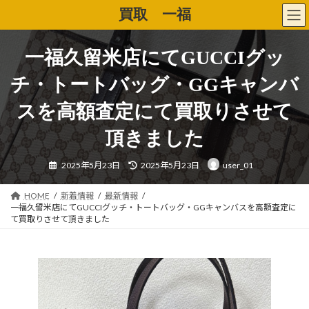
コ
ナ
買取 一福
ン
ビ
テ
ゲ
ン
ー
一福久留米店にてGUCCIグッ
ツ
シ
へ
ョ
チ・トートバッグ・GGキャンバ
ス
ン
キ
に
スを高額査定にて買取りさせて
ッ
移
プ
動
頂きました
最
2025年5月23日
2025年5月23日
user_01
終
更
新
日
HOME
新着情報
最新情報
時
一福久留米店にてGUCCIグッチ・トートバッグ・GGキャンバスを高額査定に
:
て買取りさせて頂きました