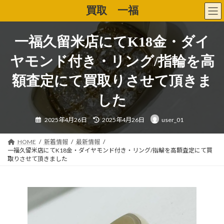
コ
ナ
買取 一福
ン
ビ
テ
ゲ
ン
ー
一福久留米店にてK18金・ダイ
ツ
シ
へ
ョ
ヤモンド付き・リング/指輪を高
ス
ン
キ
に
額査定にて買取りさせて頂きま
ッ
移
プ
動
した
最
2025年4月26日
2025年4月26日
user_01
終
更
新
日
HOME
新着情報
最新情報
時
一福久留米店にてK18金・ダイヤモンド付き・リング/指輪を高額査定にて買
:
取りさせて頂きました