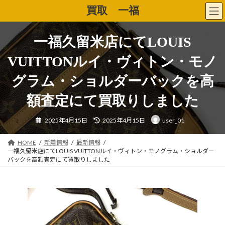
コ
ナ
買取 一福
ン
ビ
テ
ゲ
ン
ー
一福久留米店にてLOUIS
ツ
シ
へ
ョ
VUITTONルイ・ヴィトン・モノ
ス
ン
キ
に
グラム・ショルダーバックを高
ッ
移
プ
動
額査定にて買取りしました
最
2025年4月15日
2025年4月15日
user_01
終
更
新
日
HOME
新着情報
最新情報
時
一福久留米店にてLOUIS VUITTONルイ・ヴィトン・モノグラム・ショルダー
:
バックを高額査定にて買取りしました