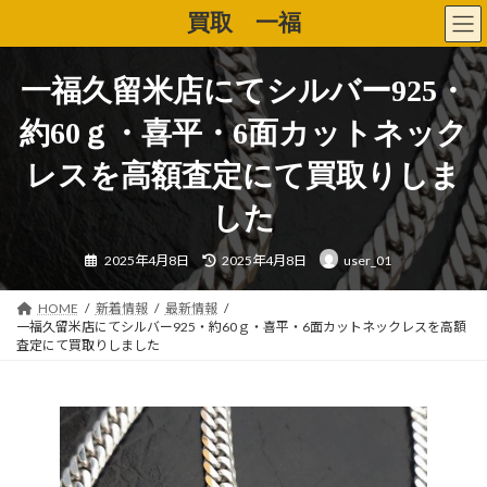
コ
ナ
買取 一福
ン
ビ
テ
ゲ
ン
ー
一福久留米店にてシルバー925・
ツ
シ
へ
ョ
約60ｇ・喜平・6面カットネック
ス
ン
キ
に
レスを高額査定にて買取りしま
ッ
移
プ
動
した
最
2025年4月8日
2025年4月8日
user_01
終
更
新
日
HOME
新着情報
最新情報
時
一福久留米店にてシルバー925・約60ｇ・喜平・6面カットネックレスを高額
:
査定にて買取りしました