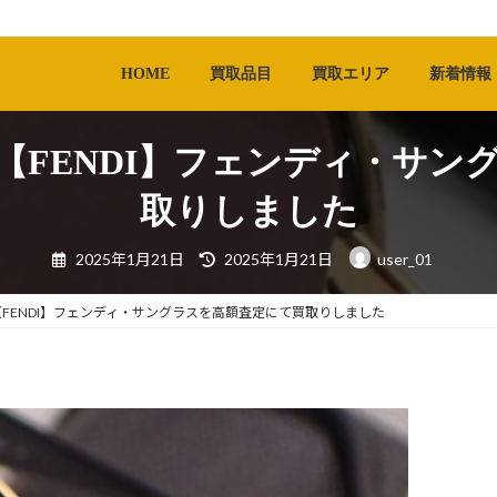
HOME
買取品目
買取エリア
新着情報
【FENDI】フェンディ・サン
取りしました
最
2025年1月21日
2025年1月21日
user_01
終
更
新
日
FENDI】フェンディ・サングラスを高額査定にて買取りしました
時
: