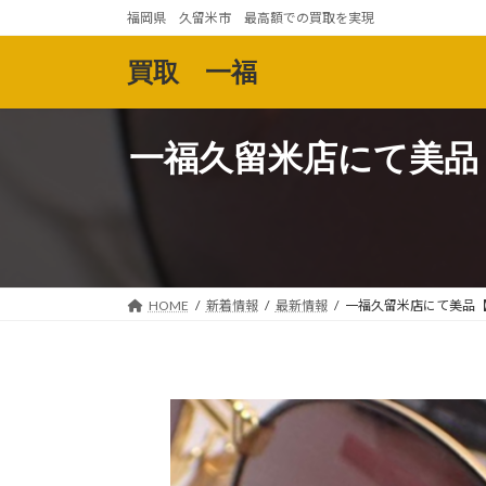
コ
ナ
福岡県 久留米市 最高額での買取を実現
ン
ビ
テ
ゲ
買取 一福
ン
ー
ツ
シ
へ
ョ
一福久留米店にて美品
ス
ン
キ
に
ッ
移
プ
動
HOME
新着情報
最新情報
一福久留米店にて美品【