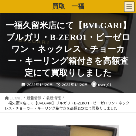
コ
ナ
買取 一福
ン
ビ
テ
ゲ
ン
ー
一福久留米店にて【BVLGARI】
ツ
シ
へ
ョ
ブルガリ・B-ZERO1・ビーゼロ
ス
ン
キ
に
ワン・ネックレス・チョーカ
ッ
移
プ
動
ー・キーリング箱付きを高額査
定にて買取りしました
最
2025年1月20日
2025年1月20日
user_01
終
更
新
日
HOME
新着情報
最新情報
時
一福久留米店にて【BVLGARI】ブルガリ・B-ZERO1・ビーゼロワン・ネック
:
レス・チョーカー・キーリング箱付きを高額査定にて買取りしました