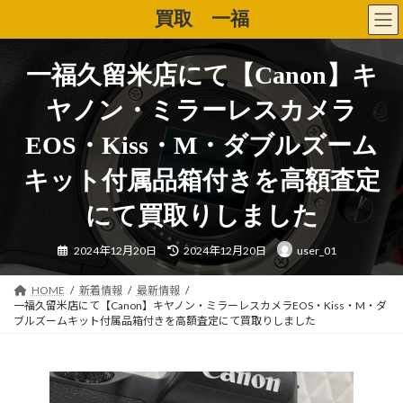
コ
ナ
買取 一福
ン
ビ
テ
ゲ
ン
ー
一福久留米店にて【Canon】キ
ツ
シ
へ
ョ
ヤノン・ミラーレスカメラ
ス
ン
キ
に
EOS・Kiss・M・ダブルズーム
ッ
移
プ
動
キット付属品箱付きを高額査定
にて買取りしました
最
2024年12月20日
2024年12月20日
user_01
終
更
新
日
HOME
新着情報
最新情報
時
一福久留米店にて【Canon】キヤノン・ミラーレスカメラEOS・Kiss・M・ダ
:
ブルズームキット付属品箱付きを高額査定にて買取りしました