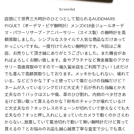
Screenshot
店頭にて世界三大時計のひとつとして知られるAUDEMARS
PIGUET（オーデマ・ピゲ腕時計）メンズK18金ジュールオーデ
マ・パワーリザーブ・アニバーサリー（スイス製）の腕時計を高
額買取しました。シンプルなスタイルで人気な商品なだけあって
かっこいいですね。一度付けてみたい腕時計です。今回はご来
店、お売りして頂き誠にありがとうございました。また機会があ
ればよろしくお願い致します。金やプラチナなど貴金属製のアクセ
サリー高価買取中ですので一福久留米店をご利用下さい！1点だけ
でも喜んで高額買取りしております。メッキかもしれない、壊れて
いる、などどうかな？ずっと使っていて傷だらけの指輪だけど？
ネームが入っているリングだけど大丈夫？石が外れた指輪とか大
丈夫なの？バックはスレや傷、革のひび割れ、内側のベタ付きあ
るけど買い取って貰えるのかな？財布のチャックが壊れているけ
ど大丈夫なの？ネックレスのチェーンが切れていて使えなくても大
丈夫なの？すっと押し入れにしまっていたカメラで動くのかさえわ
からない…放置していて電池切れで動いて無い腕時計だけど買って
貰えるの？とお悩みのお品も誠心誠意丁寧な査定で少しでも高く