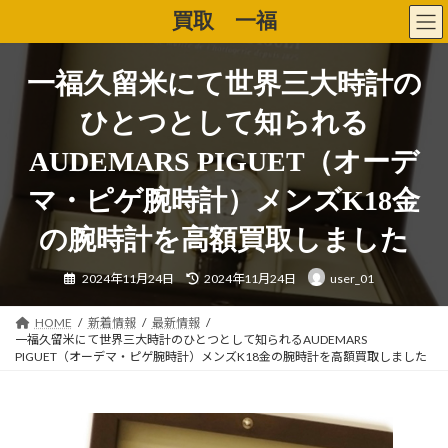
コ
ナ
買取 一福
ン
ビ
テ
ゲ
ン
ー
一福久留米にて世界三大時計の
ツ
シ
へ
ョ
ひとつとして知られる
ス
ン
キ
に
AUDEMARS PIGUET（オーデ
ッ
移
プ
動
マ・ピゲ腕時計）メンズK18金
の腕時計を高額買取しました
最
2024年11月24日
2024年11月24日
user_01
終
更
新
日
HOME
新着情報
最新情報
時
一福久留米にて世界三大時計のひとつとして知られるAUDEMARS
:
PIGUET（オーデマ・ピゲ腕時計）メンズK18金の腕時計を高額買取しました