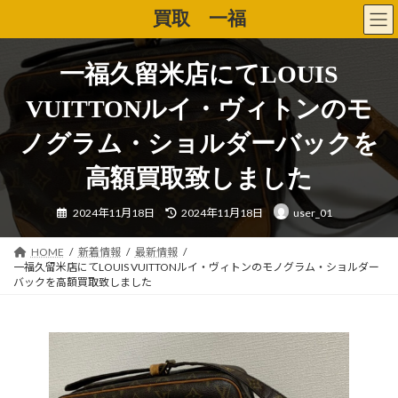
コ
ナ
買取 一福
ン
ビ
テ
ゲ
ン
ー
一福久留米店にてLOUIS
ツ
シ
へ
ョ
VUITTONルイ・ヴィトンのモ
ス
ン
キ
に
ノグラム・ショルダーバックを
ッ
移
プ
動
高額買取致しました
最
2024年11月18日
2024年11月18日
user_01
終
更
新
日
HOME
新着情報
最新情報
時
一福久留米店にてLOUIS VUITTONルイ・ヴィトンのモノグラム・ショルダー
:
バックを高額買取致しました