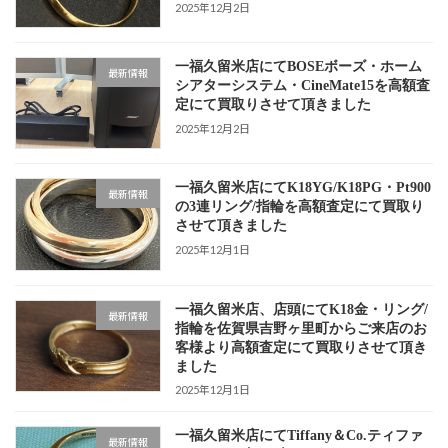
2025年12月2日
一福久留米店にてBOSEボーズ・ホーム
最新情報
シアターシステム・CineMate15を高額査
定にて買取りさせて頂きました
2025年12月2日
一福久留米店にてK18YG/K18PG・Pt900
最新情報
の3連リング/指輪を高額査定にて買取り
させて頂きました
2025年12月1日
一福久留米店、店頭にてK18金・リング/
最新情報
指輪を佐賀県吉野ヶ里町からご来店のお
客様より高額査定にて買取りさせて頂き
ました
2025年12月1日
一福久留米店にてTiffany＆Co.ティファ
最新情報