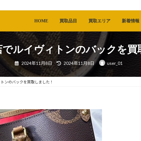
HOME
買取品目
買取エリア
新着情報
店でルイヴィトンのバックを買
最
2024年11月8日
2024年11月8日
user_01
終
更
新
日
ィトンのバックを買取しました！
時
: