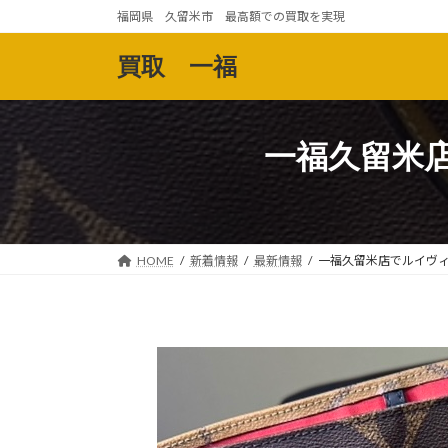
コ
ナ
福岡県 久留米市 最高額での買取を実現
ン
ビ
テ
ゲ
買取 一福
ン
ー
ツ
シ
へ
ョ
一福久留米
ス
ン
キ
に
ッ
移
プ
動
HOME
新着情報
最新情報
一福久留米店でルイヴ