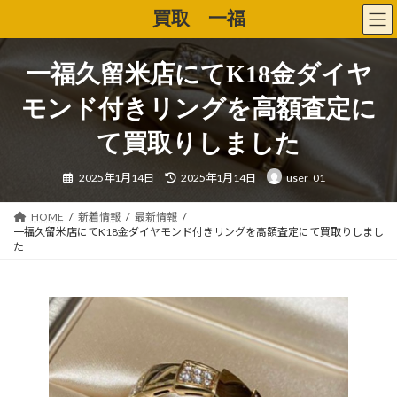
コ
ナ
買取 一福
ン
ビ
テ
ゲ
ン
ー
一福久留米店にてK18金ダイヤ
ツ
シ
へ
ョ
モンド付きリングを高額査定に
ス
ン
キ
に
て買取りしました
ッ
移
プ
動
最
2025年1月14日
2025年1月14日
user_01
終
更
新
日
HOME
新着情報
最新情報
時
一福久留米店にてK18金ダイヤモンド付きリングを高額査定にて買取りしまし
:
た